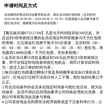
申请时间及方式
活动期间内有达到活动要求的会员，请在当日抢红包时段（北京时间
2026-08-08 08:00:00 ~ 2026-08-08 11:59:59）内直接输入会员账号参与
抢红包活动，逾期视为自动放弃该优惠！
【葡京娱乐场8733.COM】凡是当天时间段存款500元起，并
且达到3倍有效投注量的会员在指定时间皆能参与天天红包雨
的资格。亿元现金红包将于每天分6次派发，北京时间（00：
00、04：00、08：00、12：00、16：00、20：00）抢红包，单
包最高5-8888元哦！千万红包雨，等你来抢哦！
1.会员在当日累计存款金额达到500元起并投注3倍有效投注
量，即可在指定时间段获得抢红包机会。我司计算存款时间
为：提交入款订单的时间为准；
2.每日6波红包雨通过网络计算及系统概率设定由计算机自主
运行，红包运行过程不涉及任何人工干预，抢红包的结果公平
公正。
3.符合活动条件的会员未在指定时间参与抢红包活动，视为自
动放弃，会员不得以任何理由要求公司特殊处理此次优惠，否
则公司有权取消会员参与资格。
4.公司若发现会员利用非法程序抽奖或是下注套利等行为，公