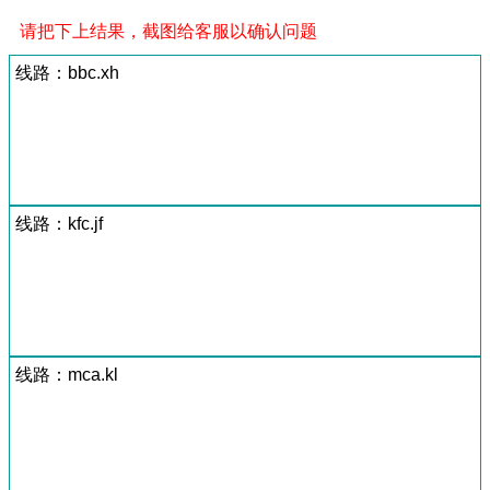
请把下上结果，截图给客服以确认问题
线路：bbc.xh
线路：kfc.jf
线路：mca.kl